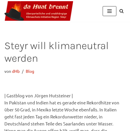
Zum
Inhalt
Steyr will klimaneutral
werden
von
dHb
Blog
| Gastblog von Jürgen Hutsteiner |
In Pakistan und Indien hat es gerade eine Rekordhitze von
über 50 Grad, in Mexiko letzte Woche ebenfalls. In Italien
geht fast jeden Tag ein Rekordunwetter nieder, in
Deutschland stehen Teile des Saarlandes unter Wasser.
Wenn man die Augen offen hält, weiß man, dass die