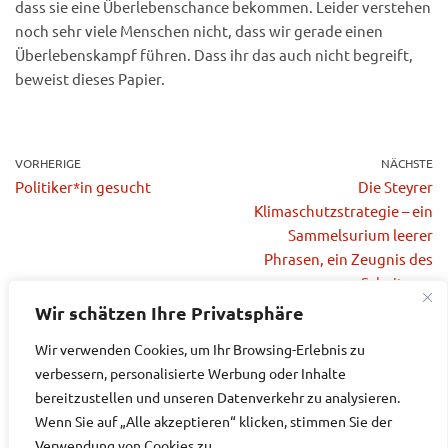
dass sie eine Überlebenschance bekommen. Leider verstehen
noch sehr viele Menschen nicht, dass wir gerade einen
Überlebenskampf führen. Dass ihr das auch nicht begreift,
beweist dieses Papier.
VORHERIGE
NÄCHSTE
Politiker*in gesucht
Die Steyrer
Klimaschutzstrategie – ein
Sammelsurium leerer
Phrasen, ein Zeugnis des
Scheiterns
Wir schätzen Ihre Privatsphäre
Wir verwenden Cookies, um Ihr Browsing-Erlebnis zu
verbessern, personalisierte Werbung oder Inhalte
bereitzustellen und unseren Datenverkehr zu analysieren.
Datenschutzerklärung
Impressum
Wenn Sie auf „Alle akzeptieren“ klicken, stimmen Sie der
Verwendung von Cookies zu.
{current_year}©Klimaschutz-Plattform Region Steyr